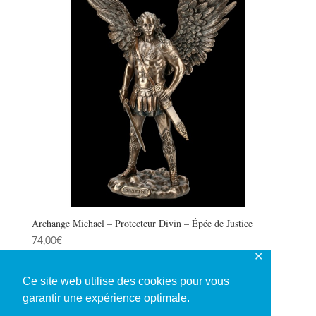
Archange Michael – Protecteur Divin – Épée de Justice
74,00
€
✕
Ce site web utilise des cookies pour vous
garantir une expérience optimale.
1
2
3
4
…
47
48
49
→