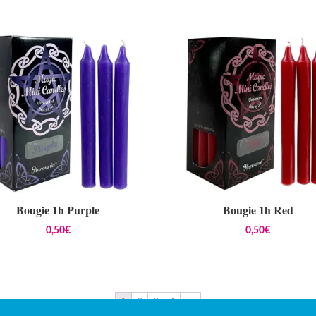
Bougie 1h Purple
Bougie 1h Red
0,50
€
0,50
€
1
2
3
4
→