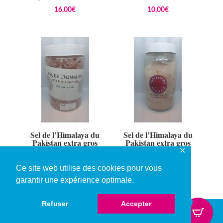
16,00
€
10,00
€
Sel de l’Himalaya du
Sel de l’Himalaya du
Pakistan extra gros
Pakistan extra gros
1000gr
1000gr YOGI
✕
6,00
€
6,00
€
Ce site web utilise des cookies pour vous
garantir une expérience optimale.
0
Refuser
Accepter