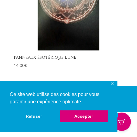
Panneaux ésotérique Lune
14,00
€
✕
Ce site web utilise des cookies pour vous
garantir une expérience optimale.
© Copyright 2024. Made with ❤ by Webscape.
0
Refuser
Accepter