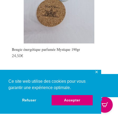
Bougie énergétique parfumée Mystique 190gr
24,50
€
✕
Ce site web utilise des cookies pour vous
garantir une expérience optimale.
© Copyright 2026
0
Refuser
Accepter