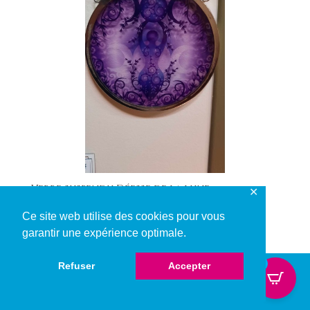
Verre suspendu Déesse de la lune
✕
12,00
€
Ce site web utilise des cookies pour vous
garantir une expérience optimale.
0
Refuser
Accepter
© Copyright 2024. Made with ❤ by Webscape.