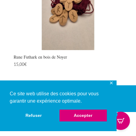
Rune Futhark en bois de Noyer
15,00
€
✕
Ce site web utilise des cookies pour vous
garantir une expérience optimale.
© Copyright 2026
0
Refuser
Accepter