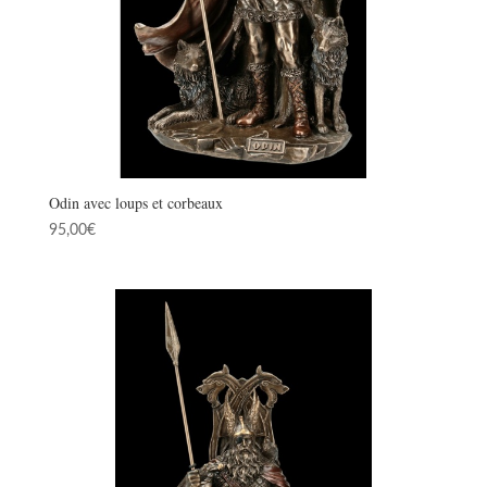
Odin avec loups et corbeaux
95,00
€