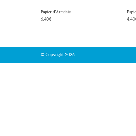
Papier d’Arménie
Papie
6,40
€
4,40
© Copyright 2026