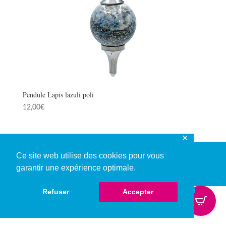
Pendule Lapis lazuli poli
12,00
€
✕
Ce site web utilise des cookies pour vous
garantir une expérience optimale.
© Copyright 2026
0
Refuser
Accepter