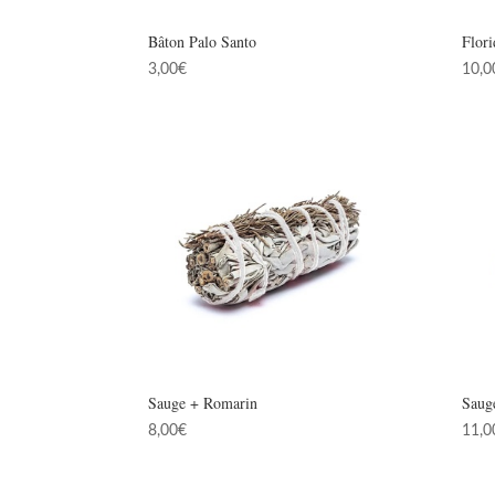
Bâton Palo Santo
Flor
3,00
€
10,0
Sauge + Romarin
Saug
8,00
€
11,0