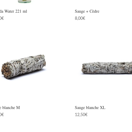
ida Water 221 ml
Sauge + Cèdre
0
€
8,00
€
e blanche M
Sauge blanche XL
0
€
12,50
€