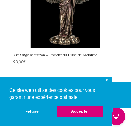
Archange Métatron – Porteur du Cube de Métatron
93,00
€
✕
Ce site web utilise des cookies pour vous
garantir une expérience optimale.
© Copyright 2026
0
Refuser
Accepter