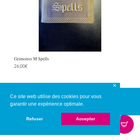
Grimoires M Spells
26,00
€
✕
Ce site web utilise des cookies pour vous
garantir une expérience optimale.
© Copyright 2026
0
Refuser
Accepter