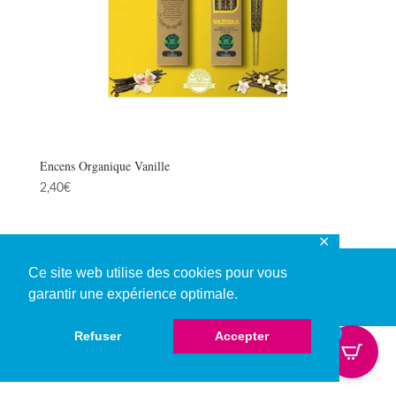
Encens Organique Vanille
2,40
€
✕
Ce site web utilise des cookies pour vous
garantir une expérience optimale.
© Copyright 2026
0
Refuser
Accepter