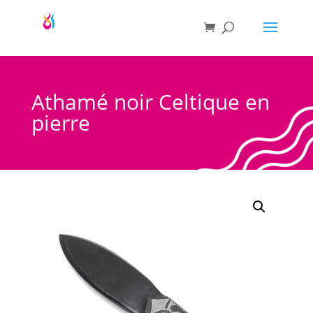
Athamé noir Celtique en
pierre