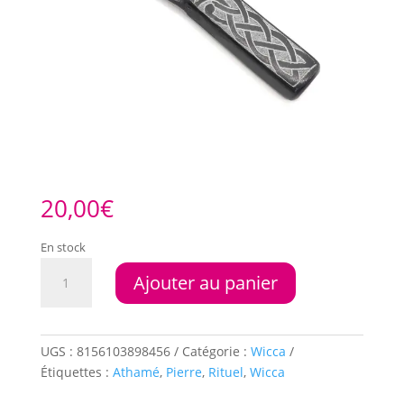
20,00
€
En stock
quantité
Ajouter au panier
de
Athamé
noir
Celtique
UGS :
8156103898456
Catégorie :
Wicca
en
Étiquettes :
Athamé
,
Pierre
,
Rituel
,
Wicca
pierre