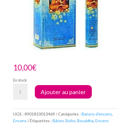
10,00
€
En stock
quantité
Ajouter au panier
de
Boite
Encens
HEM
UGS :
8901810013469
Catégories :
Batons d'encens
,
(6)
Encens
Étiquettes :
Bâton
,
Boîte
,
Bouddha
,
Encens
Lord
Bouddha