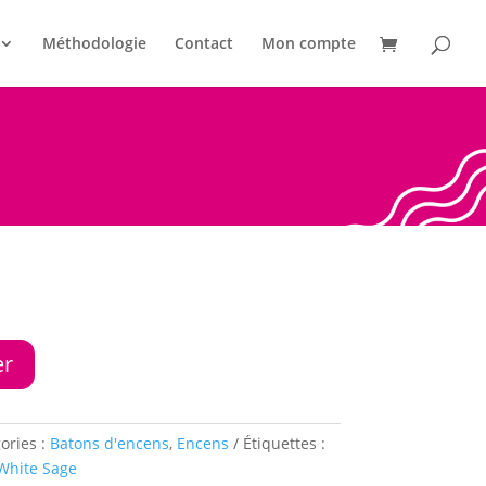
Méthodologie
Contact
Mon compte
er
ories :
Batons d'encens
,
Encens
Étiquettes :
White Sage