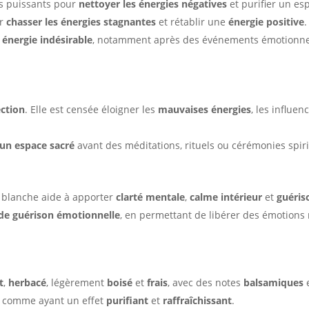
us puissants pour
nettoyer les énergies négatives
et purifier un es
ur
chasser les énergies stagnantes
et rétablir une
énergie positive
.
e énergie indésirable
, notamment après des événements émotionnels
ection
. Elle est censée éloigner les
mauvaises énergies
, les influen
 un espace sacré
avant des méditations, rituels ou cérémonies spiri
ge blanche aide à apporter
clarté mentale
,
calme intérieur
et
guériso
s de guérison émotionnelle
, en permettant de libérer des émotions
t
,
herbacé
, légèrement
boisé
et
frais
, avec des notes
balsamiques
e comme ayant un effet
purifiant
et
raffraîchissant
.