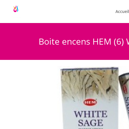
Accuei
Boite encens HEM (6) 