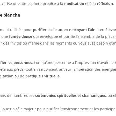
 favorise une atmosphère propice à la
méditation
et à la
réflexion
.
ge blanche
ement utilisés pour
purifier les lieux
, en
nettoyant l’air
et en
élevan
et une
fumée dense
qui enveloppe et purifie l’ensemble de la pièce,
voir des invités ou même dans les moments où vous avez besoin d’u
ifier les personnes
. Lorsqu’une personne a l’impression d’avoir acc
 tête aux pieds, tout en se concentrant sur la libération des énergie
itation
ou de
pratique spirituelle
.
 dans de nombreuses
cérémonies spirituelles
et
chamaniques
, où 
e joue un rôle majeur pour purifier l’environnement et les particip