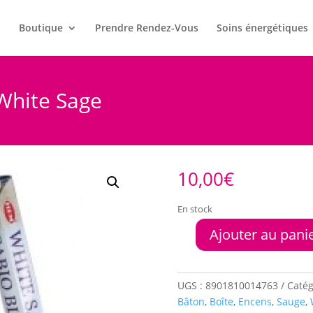
l
Boutique
Prendre Rendez-Vous
Soins énergétiques
White Sage
10,00
€
En stock
Ajouter au pani
quantité
de
Boite
encens
UGS :
8901810014763
Catég
HEM
Bâton
,
Boîte
,
Encens
,
Sauge
,