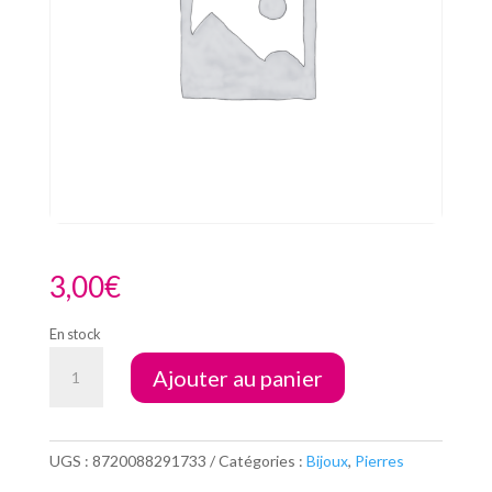
3,00
€
En stock
quantité
Ajouter au panier
de
Boucles
d'oreilles
Œil
UGS :
8720088291733
Catégories :
Bijoux
,
Pierres
de