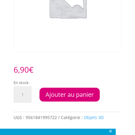
6,90
€
En stock
quantité
Ajouter au panier
de
Bougeoir
Chakra
Lotus
UGS :
9561841995722
Catégorie :
Objets 3D
Petit
✕