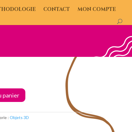
THODOLOGIE
CONTACT
MON COMPTE
u panier
rie :
Objets 3D