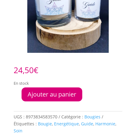
24,50
€
En stock
Ajouter au panier
quantité
de
Bougie
énergétique
UGS :
8973834583570
Catégorie :
Bougies
parfumée
Étiquettes :
Bougie
,
Energétique
,
Guide
,
Harmonie
,
Guide
Soin
190gr