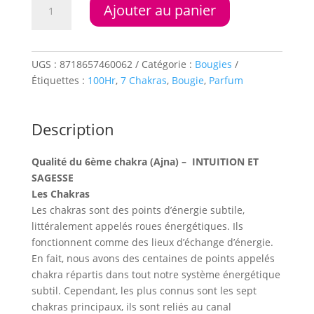
Ajouter au panier
de
Bougie
parfumée
6°chakra
UGS :
8718657460062
Catégorie :
Bougies
(Indigo)
Étiquettes :
100Hr
,
7 Chakras
,
Bougie
,
Parfum
stéarine
100
heures
Description
Qualité du 6ème chakra (Ajna) – INTUITION ET
SAGESSE
Les Chakras
Les chakras sont des points d’énergie subtile,
littéralement appelés roues énergétiques. Ils
fonctionnent comme des lieux d’échange d’énergie.
En fait, nous avons des centaines de points appelés
chakra répartis dans tout notre système énergétique
subtil. Cependant, les plus connus sont les sept
chakras principaux, ils sont reliés au canal