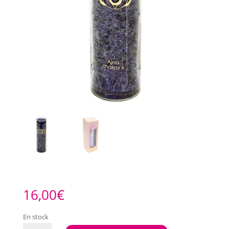
16,00
€
En stock
quantité