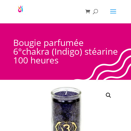
Bougie parfumée
6°chakra (Indigo) stéarine
100 heures