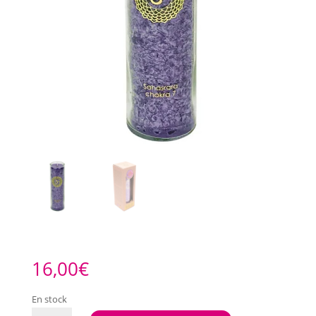
16,00
€
En stock
quantité