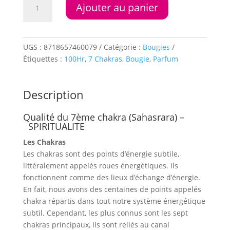
Ajouter au panier
de
Bougie
parfumée
7°chakra
UGS :
8718657460079
Catégorie :
Bougies
(Violet)
Étiquettes :
100Hr
,
7 Chakras
,
Bougie
,
Parfum
stéarine
100
heures
Description
Qualité du 7ème chakra (Sahasrara) –
SPIRITUALITE
Les Chakras
Les chakras sont des points d’énergie subtile,
littéralement appelés roues énergétiques. Ils
fonctionnent comme des lieux d’échange d’énergie.
En fait, nous avons des centaines de points appelés
chakra répartis dans tout notre système énergétique
subtil. Cependant, les plus connus sont les sept
chakras principaux, ils sont reliés au canal