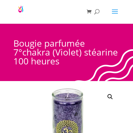
Bougie parfumée
7°chakra (Violet) stéarine
100 heures