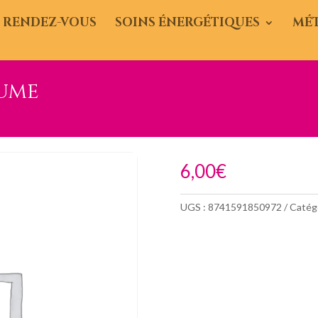
 RENDEZ-VOUS
SOINS ÉNERGÉTIQUES
MÉ
lume
6,00
€
UGS :
8741591850972
Catégo