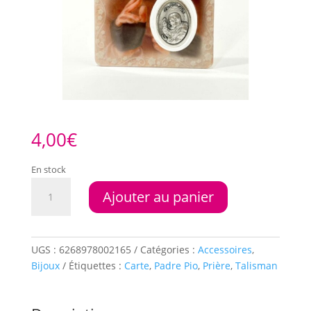
4,00
€
En stock
quantité
Ajouter au panier
de
Carte
Prière
Padre
UGS :
6268978002165
Catégories :
Accessoires
,
Pio
Bijoux
Étiquettes :
Carte
,
Padre Pio
,
Prière
,
Talisman