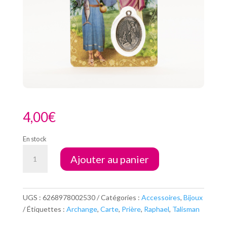
4,00
€
En stock
quantité
Ajouter au panier
de
Carte
Prière
Saint
UGS :
6268978002530
Catégories :
Accessoires
,
Bijoux
Raphael
Étiquettes :
Archange
,
Carte
,
Prière
,
Raphael
,
Talisman