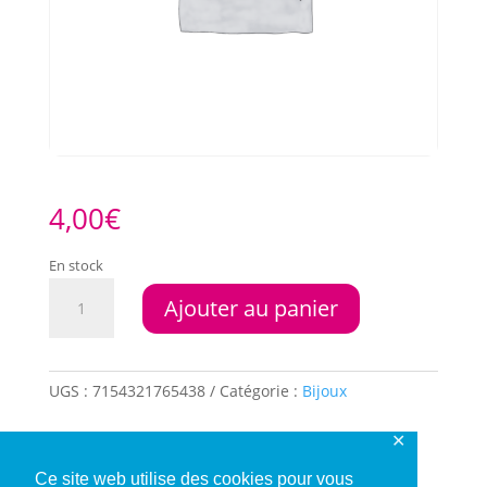
4,00
€
En stock
quantité
Ajouter au panier
de
Chaine
collier
UGS :
7154321765438
Catégorie :
Bijoux
✕
Description
Ce site web utilise des cookies pour vous