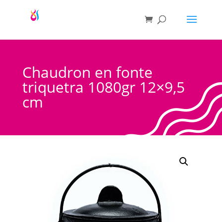
Chaudron en fonte
triquetra 1080gr 12×9,5
cm