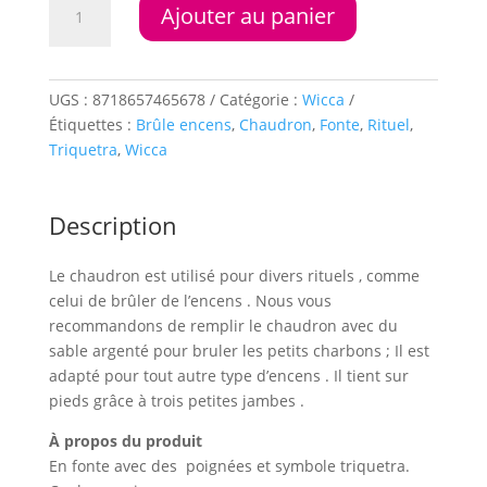
Ajouter au panier
de
Chaudron
en
fonte
UGS :
8718657465678
Catégorie :
Wicca
triquetra
Étiquettes :
Brûle encens
,
Chaudron
,
Fonte
,
Rituel
,
1080gr
Triquetra
,
Wicca
12x9,5
cm
Description
Le chaudron est utilisé pour divers rituels , comme
celui de brûler de l’encens . Nous vous
recommandons de remplir le chaudron avec du
sable argenté pour bruler les petits charbons ; Il est
adapté pour tout autre type d’encens . Il tient sur
pieds grâce à trois petites jambes .
À propos du produit
En fonte avec des poignées et symbole triquetra.