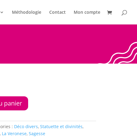
Méthodologie
Contact
Mon compte
u panier
ories :
Déco divers
,
Statuette et divinités
,
,
La Veronese
,
Sagesse