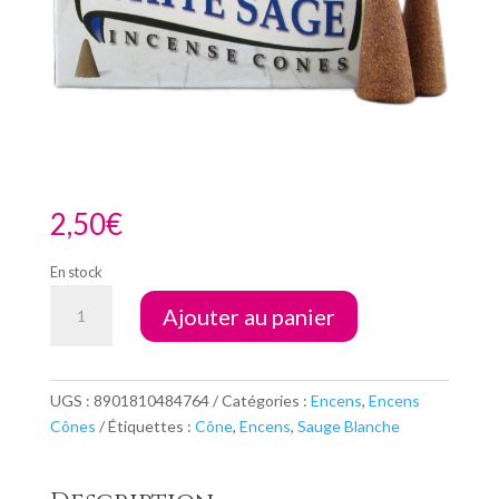
2,50
€
En stock
quantité
Ajouter au panier
de
Cônes
White
Sage
UGS :
8901810484764
Catégories :
Encens
,
Encens
Cônes
Étiquettes :
Cône
,
Encens
,
Sauge Blanche