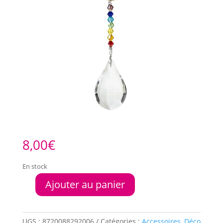
8,00
€
En stock
Ajouter au panier
quantité
de
Cristal
de
UGS :
8720088292006
Catégories :
Accessoires
,
Déco