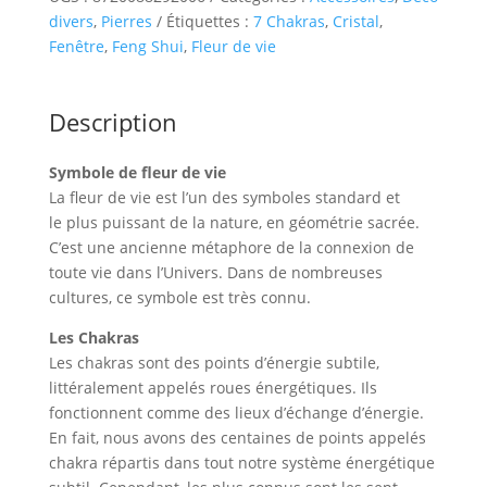
fenêtre
divers
,
Pierres
Étiquettes :
7 Chakras
,
Cristal
,
Fleur
Fenêtre
,
Feng Shui
,
Fleur de vie
de
vie
goutte
Description
de
cristal
Symbole de fleur de vie
et
La fleur de vie est l’un des symboles standard et
chaine
le plus puissant de la nature, en géométrie sacrée.
des
7
C’est une ancienne métaphore de la connexion de
Chakras
toute vie dans l’Univers. Dans de nombreuses
29cm
cultures, ce symbole est très connu.
Les Chakras
Les chakras sont des points d’énergie subtile,
littéralement appelés roues énergétiques. Ils
fonctionnent comme des lieux d’échange d’énergie.
En fait, nous avons des centaines de points appelés
chakra répartis dans tout notre système énergétique