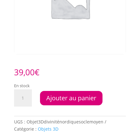
39,00
€
En stock
quantité
Ajouter au panier
de
Divinité
Nordique
socle
UGS :
Objet3Ddiviniténordiquesoclemoyen
moyen
Catégorie :
Objets 3D