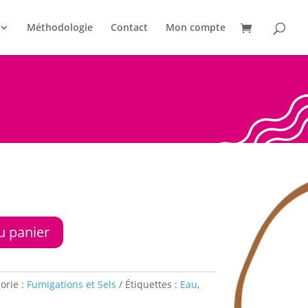
Méthodologie
Contact
Mon compte
u panier
orie :
Fumigations et Sels
Étiquettes :
Eau
,