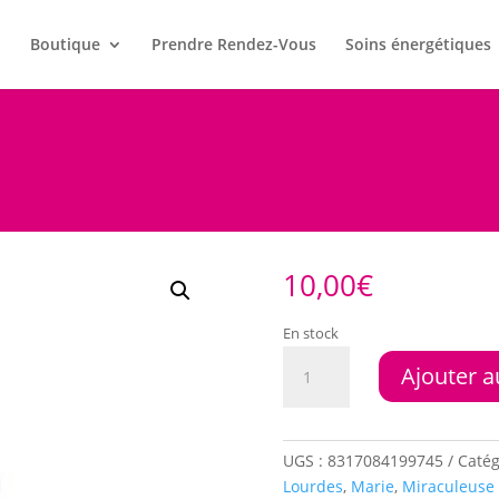
l
Boutique
Prendre Rendez-Vous
Soins énergétiques
10,00
€
En stock
quantité
Ajouter a
de
Eau
de
Lourdes
UGS :
8317084199745
Catég
Lourdes
,
Marie
,
Miraculeuse