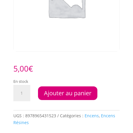
5,00
€
En stock
quantité
Ajouter au panier
de
Encens
en
grains
UGS :
8978965431523
Catégories :
Encens
,
Encens
Basilic
Résines
30gr