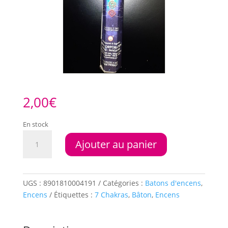
2,00
€
En stock
quantité
Ajouter au panier
de
Encens
HEM
7
UGS :
8901810004191
Catégories :
Batons d'encens
,
Chakras
Encens
Étiquettes :
7 Chakras
,
Bâton
,
Encens