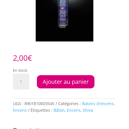
2,00
€
En stock
quantité
Ajouter au panier
de
Encens
HEM
Lord
UGS :
8901810003545
Catégories :
Batons d'encens
,
Shiva
Encens
Étiquettes :
Bâton
,
Encens
,
Shiva