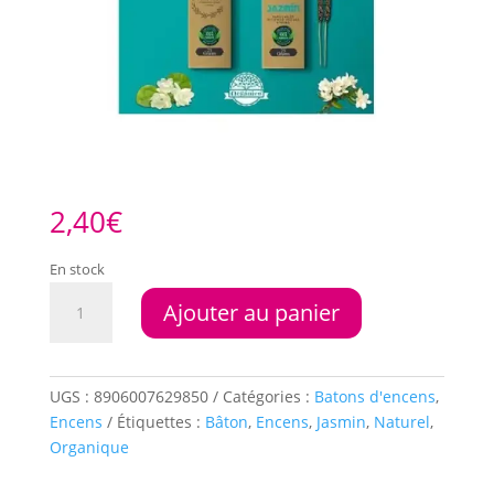
2,40
€
En stock
quantité
Ajouter au panier
de
Encens
Organique
Jasmin
UGS :
8906007629850
Catégories :
Batons d'encens
,
Encens
Étiquettes :
Bâton
,
Encens
,
Jasmin
,
Naturel
,
Organique