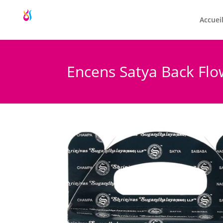
Accuei
Encens Satya Back Flo