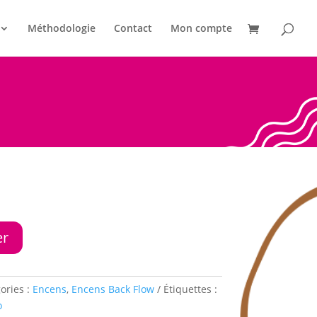
Méthodologie
Contact
Mon compte
er
ories :
Encens
,
Encens Back Flow
Étiquettes :
o