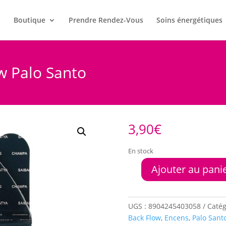
l
Boutique
Prendre Rendez-Vous
Soins énergétiques
w Palo Santo
3,90
€
En stock
Ajouter au pani
quantité
de
Encens
Satya
UGS :
8904245403058
Catég
Back
Back Flow
,
Encens
,
Palo Sant