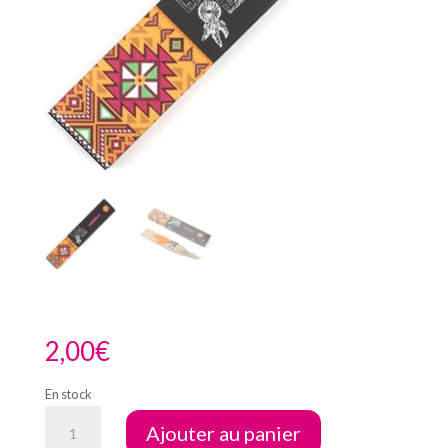
2,00
€
En stock
quantité
Ajouter au panier
de