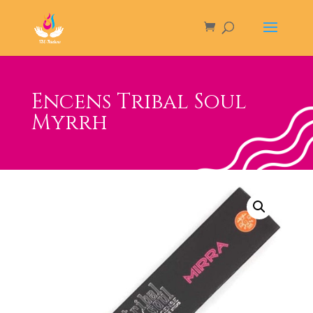
Encens Tribal Soul
Myrrh