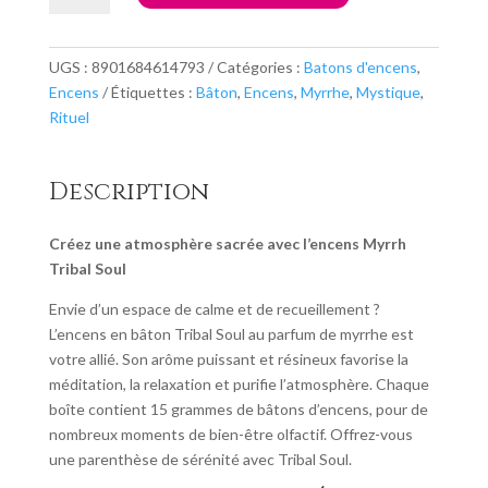
Encens
Tribal
Soul
UGS :
8901684614793
Catégories :
Batons d'encens
,
Myrrh
Encens
Étiquettes :
Bâton
,
Encens
,
Myrrhe
,
Mystique
,
Rituel
Description
Créez une atmosphère sacrée avec l’encens Myrrh
Tribal Soul
Envie d’un espace de calme et de recueillement ?
L’encens en bâton Tribal Soul au parfum de myrrhe est
votre allié. Son arôme puissant et résineux favorise la
méditation, la relaxation et purifie l’atmosphère. Chaque
boîte contient 15 grammes de bâtons d’encens, pour de
nombreux moments de bien-être olfactif. Offrez-vous
une parenthèse de sérénité avec Tribal Soul.