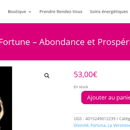
l
Boutique
Prendre Rendez-Vous
Soins énergétiques
 Fortune – Abondance et Prospér
53,00
€
En stock
Ajouter au pani
quantité
de
Fortuna,
Déesse
UGS :
4015249012239
Catég
de
Divinité
,
Fortuna
,
La Verones