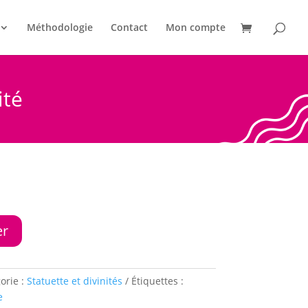
Méthodologie
Contact
Mon compte
ité
er
orie :
Statuette et divinités
Étiquettes :
e