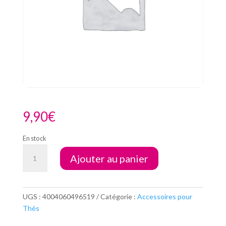
9,90
€
En stock
quantité
Ajouter au panier
de
Funum
verre
double
UGS :
4004060496519
Catégorie :
Accessoires pour
paroie
Thés
130ml