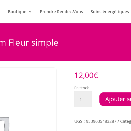
l
Boutique
Prendre Rendez-Vous
Soins énergétiques
m Fleur simple
12,00
€
En stock
quantité
Ajouter a
de
Géométrie
Sacrée
23cm
UGS :
9539035483287
Catég
Fleur
simple