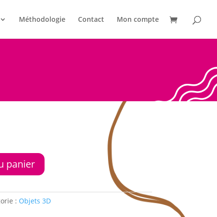
Méthodologie
Contact
Mon compte
u panier
orie :
Objets 3D