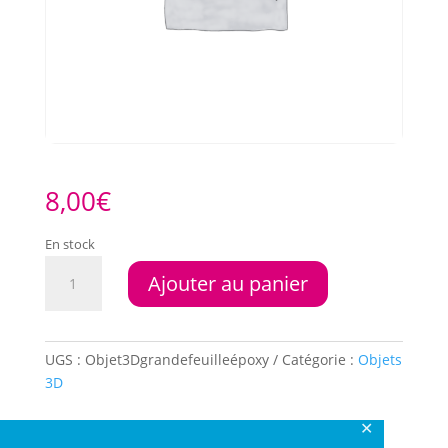
8,00
€
En stock
quantité
Ajouter au panier
de
Grande
feuille
époxy
UGS :
Objet3Dgrandefeuilleépoxy
Catégorie :
Objets
3D
✕