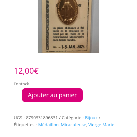
12,00
€
En stock
Ajouter au panier
quantité
de
Médaillon
Vierge
UGS :
8790331896831
Catégorie :
Bijoux
Marie
Étiquettes :
Médaillon
,
Miraculeuse
,
Vierge Marie
Miraculeuse
doré