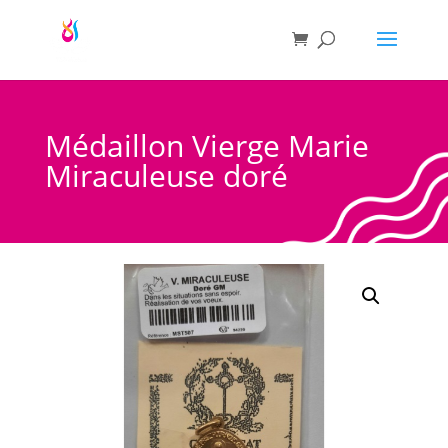
Médaillon Vierge Marie
Miraculeuse doré