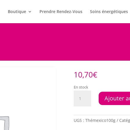
l
Boutique
Prendre Rendez-Vous
Soins énergétiques
10,70
€
En stock
quantité
Ajouter a
de
Mexico
100gr
UGS :
Thémexico100g
Catég