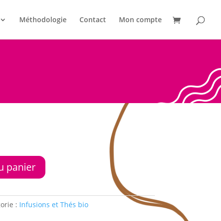
Méthodologie
Contact
Mon compte
u panier
orie :
Infusions et Thés bio