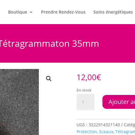
l
Boutique
Prendre Rendez-Vous
Soins énergétiques
du Tétragrammaton 35mm
12,00
€
En stock
quantité
Ajouter a
de
Pendentif
en
acier
UGS :
3222914321140
Catég
du
Protection
,
Sceaux
,
Tétragra
Tétragrammaton