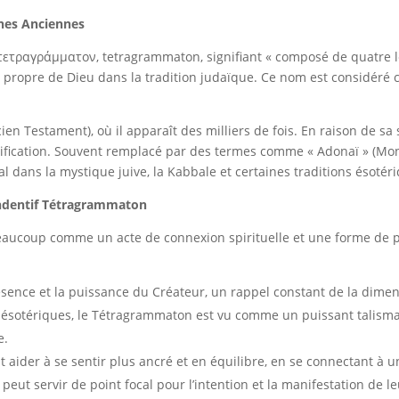
nes Anciennes
ετραγράμματον, tetragrammaton, signifiant « composé de quatre let
en Testament), où il apparaît des milliers de fois. En raison de sa 
ification. Souvent remplacé par des termes comme « Adonaï » (Mon S
dans la mystique juive, la Kabbale et certaines traditions ésotéri
Pendentif Tétragrammaton
eaucoup comme un acte de connexion spirituelle et une forme de pr
ésence et la puissance du Créateur, un rappel constant de la dimens
ésotériques, le Tétragrammaton est vu comme un puissant talisma
e.
 aider à se sentir plus ancré et en équilibre, en se connectant à u
 peut servir de point focal pour l’intention et la manifestation de le