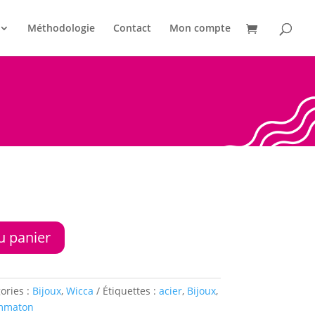
Méthodologie
Contact
Mon compte
u panier
ories :
Bijoux
,
Wicca
Étiquettes :
acier
,
Bijoux
,
mmaton