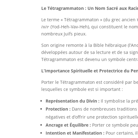
Le Tétragrammaton : Un Nom Sacré aux Raci
Le terme « Tétragrammaton » (du grec ancien τ
יהוה (Yod-Heh-Vav-Heh), qui constituent le nom propre de Dieu dans la tradition judaïque. Ce nom est considéré comme sacré et imprononçable par de
nombreux Juifs pieux.
Son origine remonte à la Bible hébraïque (l’Anci
développées autour de sa lecture et de sa sign
Tétragrammaton est devenu un symbole central 
L’Importance Spirituelle et Protectrice du 
Porter le Tétragrammaton est considéré par b
lesquelles ce symbole est si important :
Représentation du Divin :
Il symbolise la pr
Protection :
Dans de nombreuses traditions 
négatives et d’offrir une protection spirituell
Ancrage et Équilibre :
Porter ce symbole peut
Intention et Manifestation :
Pour certains, il