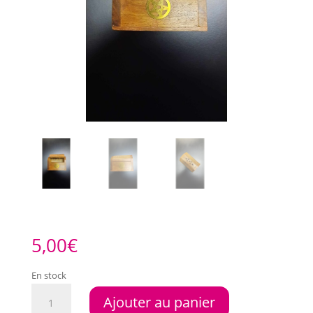
5,00
€
En stock
quantité
Ajouter au panier
de