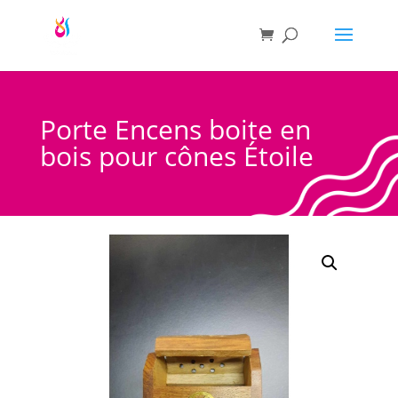
Porte Encens boite en
bois pour cônes Étoile