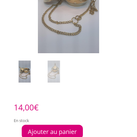
14,00
€
En stock
Ajouter au panier
quantité