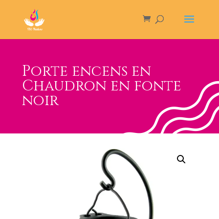
Porte encens en
Chaudron en fonte
noir