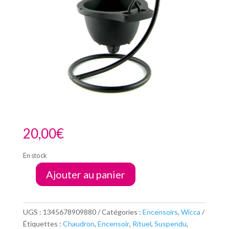
20,00
€
En stock
Ajouter au panier
quantité
de
Porte
encens
UGS :
1345678909880
Catégories :
Encensoirs
,
Wicca
en
Étiquettes :
Chaudron
,
Encensoir
,
Rituel
,
Suspendu
,