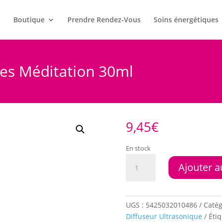
l
Boutique
Prendre Rendez-Vous
Soins énergétiques
les Méditation 30ml
9,45
€
En stock
quantité
Ajouter a
de
Spray
Huiles
Essentielles
UGS :
5425032010486
Catég
Méditation
Diffuseur Ultrasonique
Étiq
30ml