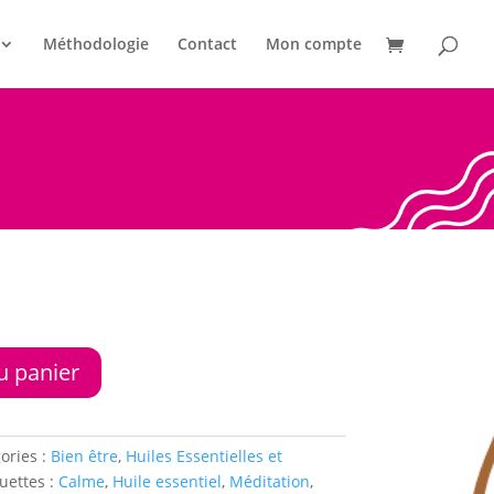
Méthodologie
Contact
Mon compte
u panier
ories :
Bien être
,
Huiles Essentielles et
uettes :
Calme
,
Huile essentiel
,
Méditation
,